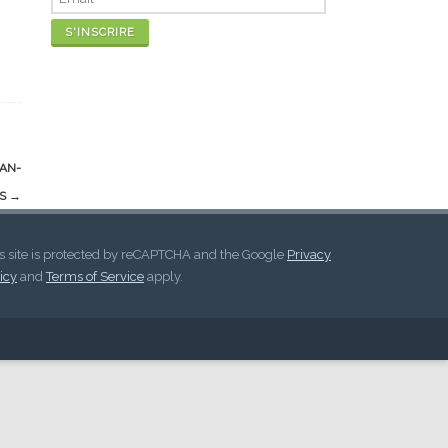
LAN-
ES
→
s site is protected by reCAPTCHA and the Google
Privacy
icy
and
Terms of Service
apply.