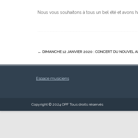
Nous vous souhaitons à tous un bel été et avons hâ
Post
←
DIMANCHE 12 JANVIER 2020 : CONCERT DU NOUVEL AN
navigation
Espace musiciens
Copyright © 2024 OPF Tous droits réservés