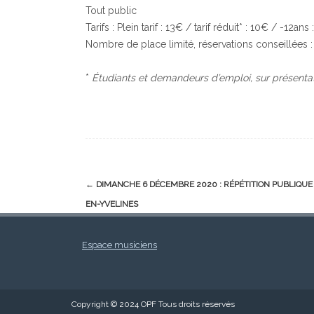
Tout public
Tarifs : Plein tarif : 13€ / tarif réduit* : 10€ / -12ans :
Nombre de place limité, réservations conseillées :
*
Étudiants et demandeurs d’emploi, sur présentatio
Post
←
DIMANCHE 6 DÉCEMBRE 2020 : RÉPÉTITION PUBLIQUE
navigation
EN-YVELINES
Espace musiciens
Copyright © 2024 OPF Tous droits réservés