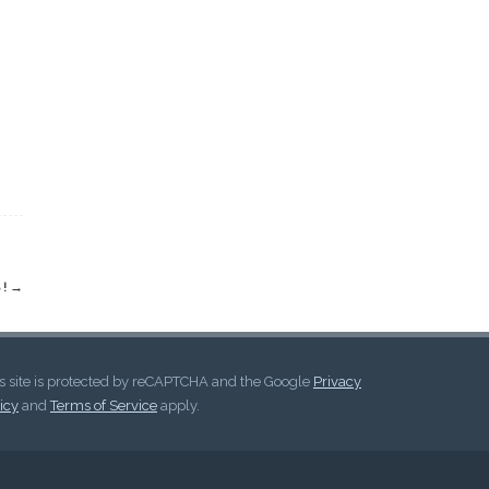
 !
→
s site is protected by reCAPTCHA and the Google
Privacy
icy
and
Terms of Service
apply.